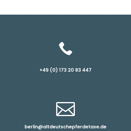

+49 (0) 1
73 20 83 447

berlin@altdeutschepferdetaxe.de