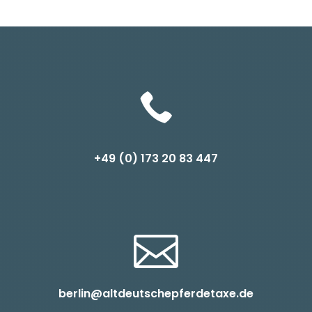

+49 (0) 1
73 20 83 447

berlin@altdeutschepferdetaxe.de