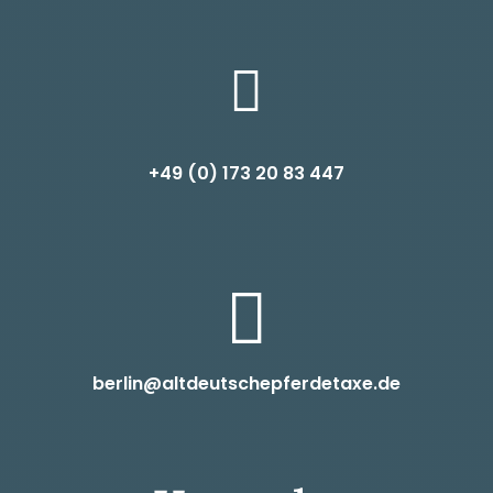

+49 (0) 1
73 20 83 447

berlin@altdeutschepferdetaxe.de