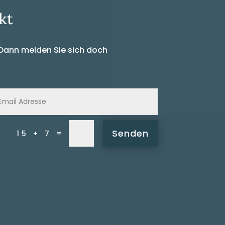
kt
Dann melden Sie sich doch
:
Senden
=
15 + 7