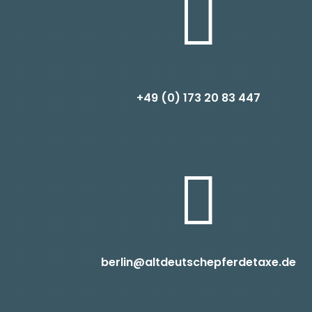

+49 (0) 1
73 20 83 447

berlin@altdeutschepferdetaxe.de