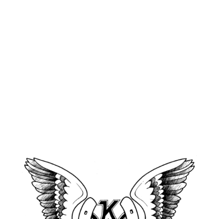
Altdeutsche Pferdetaxe
Reit - und Fahrbetrieb in Werneuchen -Umgang
mit dem Pferd