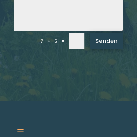
Senden
=
7 + 5