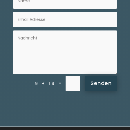
Senden
=
9 + 14