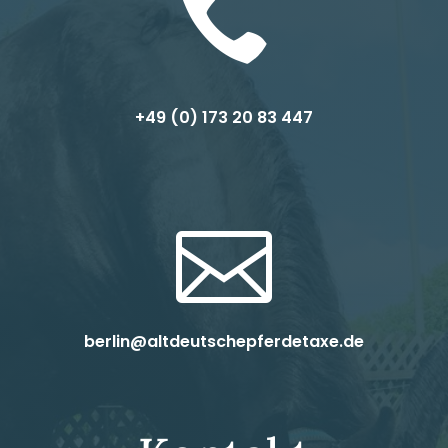

+49 (0) 1
73 20 83 447

berlin@altdeutschepferdetaxe.de